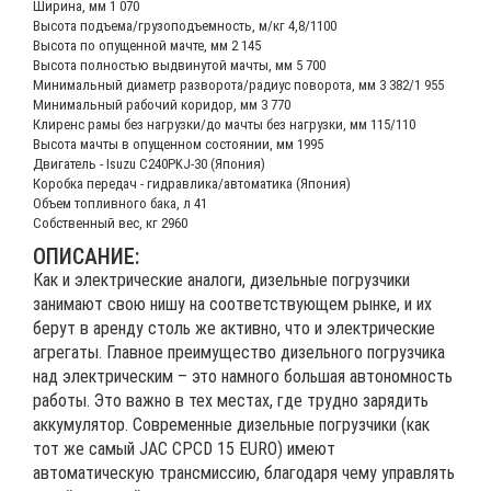
Ширина, мм 1 070
Высота подъема/грузоподъемность, м/кг 4,8/1100
Высота по опущенной мачте, мм 2 145
Высота полностью выдвинутой мачты, мм 5 700
Минимальный диаметр разворота/радиус поворота, мм 3 382/1 955
Минимальный рабочий коридор, мм 3 770
Клиренс рамы без нагрузки/до мачты без нагрузки, мм 115/110
Высота мачты в опущенном состоянии, мм 1995
Двигатель - Isuzu C240PKJ-30 (Япония)
Коробка передач - гидравлика/автоматика (Япония)
Объем топливного бака, л 41
Собственный вес, кг 2960
ОПИСАНИЕ:
Как и электрические аналоги, дизельные погрузчики
занимают свою нишу на соответствующем рынке, и их
берут в аренду столь же активно, что и электрические
агрегаты. Главное преимущество дизельного погрузчика
над электрическим – это намного большая автономность
работы. Это важно в тех местах, где трудно зарядить
аккумулятор. Современные дизельные погрузчики (как
тот же самый JAC CPCD 15 EURO) имеют
автоматическую трансмиссию, благодаря чему управлять