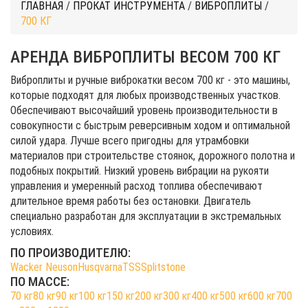
ГЛАВНАЯ
/
ПРОКАТ ИНСТРУМЕНТА
/
ВИБРОПЛИТЫ
/
700 КГ
АРЕНДА ВИБРОПЛИТЫ ВЕСОМ 700 КГ
Виброплиты и ручные виброкатки весом 700 кг - это машины,
которые подходят для любых производственных участков.
Обеспечивают высочайший уровень производительности в
совокупности с быстрым реверсивным ходом и оптимальной
силой удара. Лучше всего пригодны для утрамбовки
материалов при строительстве стоянок, дорожного полотна и
подобных покрытий. Низкий уровень вибрации на рукояти
управления и умеренный расход топлива обеспечивают
длительное время работы без остановки. Двигатель
специально разработан для эксплуатации в экстремальных
условиях.
ПО ПРОИЗВОДИТЕЛЮ:
Wacker Neuson
Husqvarna
TSS
Splitstone
ПО МАССЕ:
70 кг
80 кг
90 кг
100 кг
150 кг
200 кг
300 кг
400 кг
500 кг
600 кг
700