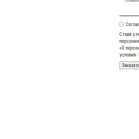
Согла
Ставя от
персонал
«О персо
условия