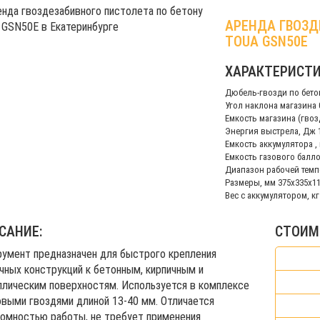
АРЕНДА ГВОЗД
TOUA GSN50Е
ХАРАКТЕРИСТИ
Дюбель-гвозди по бетон
Угол наклона магазина 
Емкость магазина (гвозд
Энергия выстрела, Дж 
Емкость аккумулятора , 
Емкость газового балло
Диапазон рабочей темпе
Размеры, мм 375х335х1
Вес с аккумулятором, кг 
САНИЕ:
СТОИМ
умент предназначен для быстрого крепления
чных конструкций к бетонным, кирпичным и
лическим поверхностям. Используется в комплексе
овыми гвоздями длиной 13-40 мм. Отличается
омностью работы, не требует применения