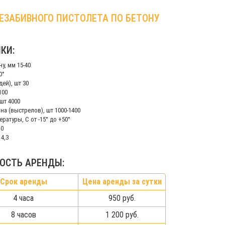
ЕЗАБИВНОГО ПИСТОЛЕТА ПО БЕТОНУ
КИ:
у, мм 15-40
0°
ей), шт 30
100
шт 4000
на (выстрелов), шт 1000-1400
ратуры, С от -15° до +50°
10
4,3
ОСТЬ АРЕНДЫ:
Срок аренды
Цена аренды за сутки
4 часа
950 руб.
8 часов
1 200 руб.