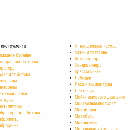
 инструмента:
Инъекционные насосы
Катки для газона
лмазное бурение
Компрессора
ренда с оператором
Кондиционеры
эраторы
Краскопульты
адья для бетона
Лебедки
ензопилы
Леса и вышки-туры
ензорезы
Лестницы
етономешалки
Мойки высокого давления
ытовки
Монтажный пистолет
ентиляторы
Мотоблоки
ибраторы для бетона
Мотобуры
иброплиты
Мотопомпы
иброрейки
Модульные котельные