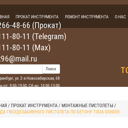
АВНАЯ
ПРОКАТ ИНСТРУМЕНТА
РЕМОНТ ИНСТРУМЕНТА
О НАС
266-48-66
(Прокат)
111-80-11
(Telegram)
111-80-11
(Max)
t96@mail.ru
T
Поиск
еринбург, ул. 2-я Новосибирская, 68
н-пт: 9:00-19:00, Сб-вс: 10:00-15:00
НАЯ
/
ПРОКАТ ИНСТРУМЕНТА
/
МОНТАЖНЫЕ ПИСТОЛЕТЫ
/
ДА ГВОЗДЕЗАБИВНОГО ПИСТОЛЕТА ПО БЕТОНУ TOUA GSN50Е