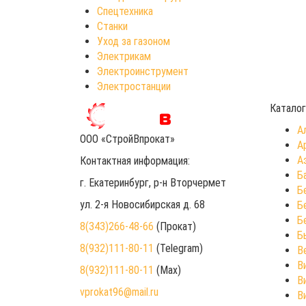
Спецтехника
Станки
Уход за газоном
Электрикам
Электроинструмент
Электростанции
Каталог
А
ООО «СтройВпрокат»
А
А
Контактная информация:
Б
г. Екатеринбург
, р-н Вторчермет
Б
ул. 2-я Новосибирская д. 68
Б
Б
8(343)266-48-66
(Прокат)
Б
8(932)111-80-11
(Telegram)
В
В
8(932)111-80-11
(Max)
В
vprokat96@mail.ru
В