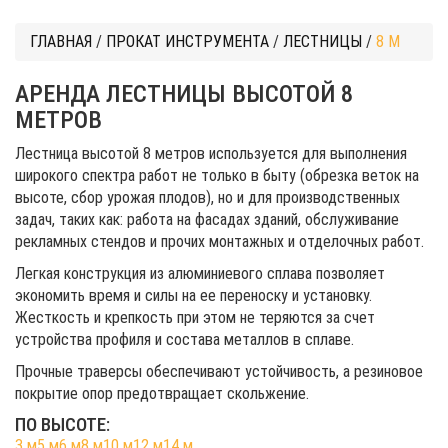
ГЛАВНАЯ
/
ПРОКАТ ИНСТРУМЕНТА
/
ЛЕСТНИЦЫ
/
8 М
АРЕНДА ЛЕСТНИЦЫ ВЫСОТОЙ 8
МЕТРОВ
Лестница высотой 8 метров используется для выполнения
широкого спектра работ не только в быту (обрезка веток на
высоте, сбор урожая плодов), но и для производственных
задач, таких как: работа на фасадах зданий, обслуживание
рекламных стендов и прочих монтажных и отделочных работ.
Легкая конструкция из алюминиевого сплава позволяет
экономить время и силы на ее переноску и установку.
Жесткость и крепкость при этом не теряются за счет
устройства профиля и состава металлов в сплаве.
Прочные траверсы обеспечивают устойчивость, а резиновое
покрытие опор предотвращает скольжение.
ПО ВЫСОТЕ:
3 м
5 м
6 м
8 м
10 м
12 м
14 м